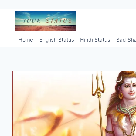
Skip
to
content
Home
English Status
Hindi Status
Sad Sha