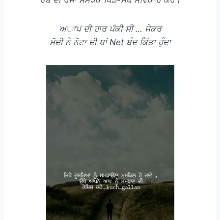
ਰੱਬ ਦੀ ਰਜਾ ਸਮਝਕੇ ਖਿੜੇ-ਮੱਥੇ ਸਵਿਕਾਰ ਕਰੋ।
ਅਾਪ ਦੀ ਹਾਰ ਪੱਕੀ ਸੀ … ਜੇਕਰ
ਮੋਦੀ ਨੇ ਨੋਟਾ ਦੀ ਥਾਂ Net ਬੰਦ ਕਿੱਤਾ ਹੁੰਦਾ