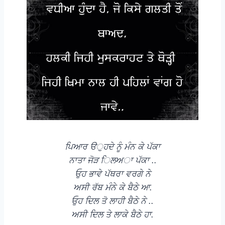
ਪਿਆਰ ੳੁਹਦੇ ਨੂੰ ਮੰਨ ਕੇ ਪੱਕਾ
ਨਾਤਾ ਜੋੜ ਿਲਅਾ ਪੱਕਾ ..
ਓੁਹ ਭਾਵੇ ਪੱਥਰਾ ਵਰਗੇ ਨੇ
ਅਸੀ ਰੱਬ ਮੰਨੇ ਕੇ ਬੈਠੇ ਆ.
ਓੁਹ ਦਿਲ ਤੋ ਲਾਹੀ ਬੈਠੇ ਨੇ ..
ਅਸੀ ਦਿਲ ਤੇ ਲਾਕੇ ਬੈਠੇ ਹਾ.