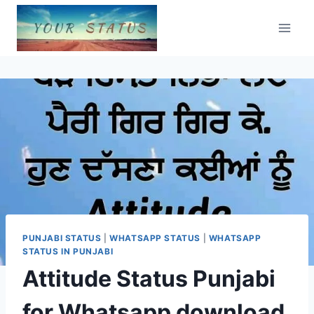
Skip
to
content
PUNJABI STATUS
|
WHATSAPP STATUS
|
WHATSAPP
STATUS IN PUNJABI
Attitude Status Punjabi
for Whatsapp download