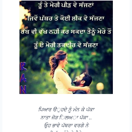
ਪਿਆਰ ੳੁਹਦੇ ਨੂੰ ਮੰਨ ਕੇ ਪੱਕਾ
ਨਾਤਾ ਜੋੜ ਿਲਅਾ ਪੱਕਾ ..
ਓੁਹ ਭਾਵੇ ਪੱਥਰਾ ਵਰਗੇ ਨੇ