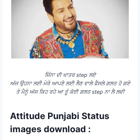
ਜਿੰਨਾ ਦੀ ਖਾਤਰ step ਲਏ
ਅੱਜ ਉਹਨਾ ਲਈ ਮੇਰੇ ਆਪਣੇ ਲਈ ਲੈਣ ਵਾਲੇ ਫੈਸਲੇ ਗਲਤ ਹੋ ਗਏ
ਤੇ ਮੈਨੂੰ ਅੱਜ ਕਿਹ ਰਹੇ ਆ ਤੂੰ ਕੋਈ ਗਲਤ step ਨਾ ਲੈ ਲਵੀ
Attitude Punjabi Status
images download :