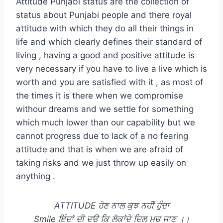
Attitude Punjabi status are the collection of
status about Punjabi people and there royal
attitude with which they do all their things in
life and which clearly defines their standard of
living , having a good and positive attitude is
very necessary if you have to live a live which is
worth and you are satisfied with it , as most of
the times it is there when we compromise
withour dreams and we settle for something
which much lower than our capability but we
cannot progress due to lack of a no fearing
attitude and that is when we are afraid of
taking risks and we just throw up easily on
anything .
ATTITUDE ਹੋਣ ਨਾਲ ਕੁਝ ਨਹੀਂ ਹੁੰਦਾ
Smile ਇੰਦਾਂ ਦੀ ਦੳ ਕਿ ਲੋਕਾਂਦੇ ਦਿਲ ਮਚ ਜਾਣ ।।