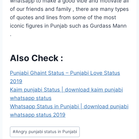
whatsapp to make a good vibe and motivate all
of our friends and family , there are many types
of quotes and lines from some of the most
iconic figures in Punjab such as Gurdass Mann
.
Also Check :
Punjabi Ghaint Status – Punjabi Love Status
2019
Kaim punjabi Status | download kaim punjabi
whatsapp status
Whatsapp Status in Punjabi | download punjabi
whatsapp status 2019
Post
#
Angry punjabi status in Punjabi
Tags: